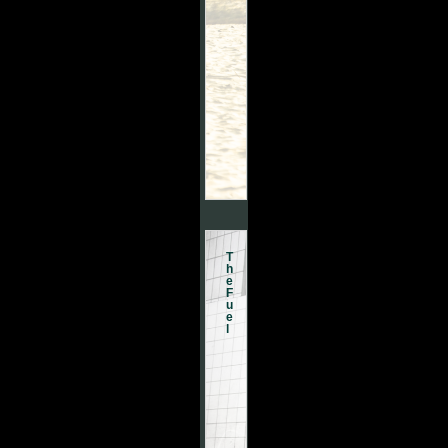
T
h
e
F
u
e
l